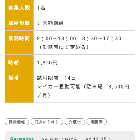
募集人数
1名
雇用形態
非常勤職員
業務時間
9：00～18：00 8：30～17：30
（勤務表にて定める）
時給
1,856円
備考
試用期間 14日
マイカー通勤可能（駐車場 3,500円
／月）
採用情報
花友いちはら
介護士
看護師
Permalink
by 花友いちはら
at 12:15