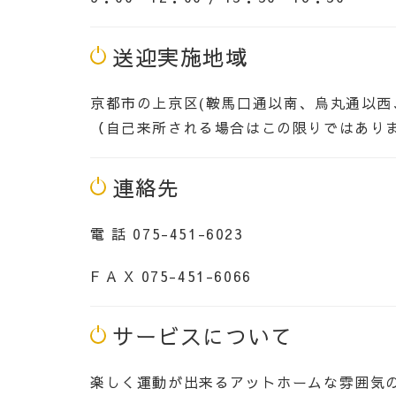
送迎実施地域
京都市の上京区(鞍馬口通以南、烏丸通以
（自己来所される場合はこの限りではあり
連絡先
電 話
075-451-6023
F A X
075-451-6066
サービスについて
楽しく運動が出来るアットホームな雰囲気