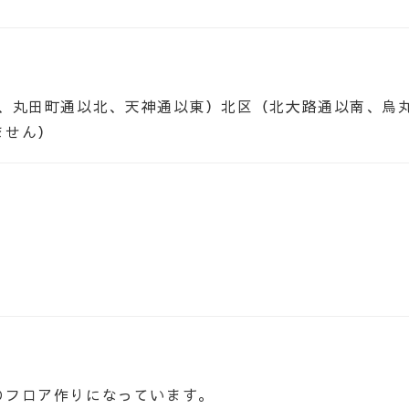
西、丸田町通以北、天神通以東）北区（北大路通以南、烏
ません）
のフロア作りになっています。