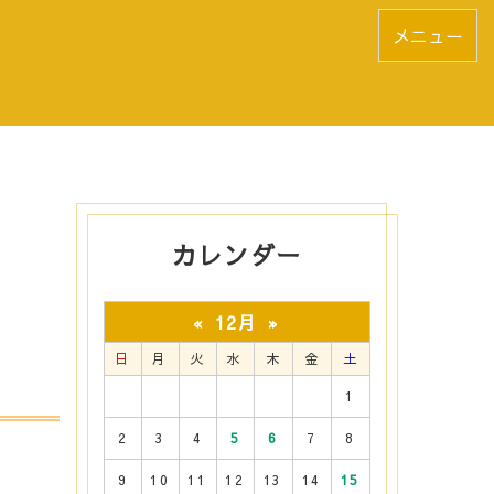
メニュー
カレンダー
12月
«
»
日
月
火
水
木
金
土
』
1
2
3
4
5
6
7
8
9
10
11
12
13
14
15