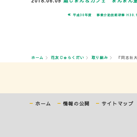
2018.06.09
蒸しまん＆カフェ まんまん
«
平成30年度 移乗介助技術研修 H30.12
ホーム
花友じゅらくだい
取り組み
『同志社大
ホーム
情報の公開
サイトマップ