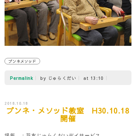
ブンネメソッド
Permalink
by じゅらくだい
at 13:10
2018.10.18
ブンネ・メソッド教室 H30.10.18
開催
場所 ：花友じゅらくだいデイサービス