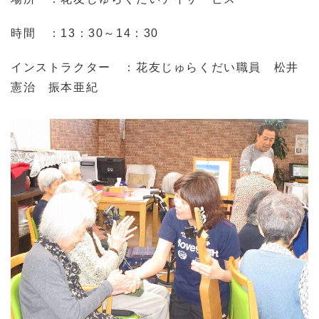
時間 ：
13
：
30
～
14
：
30
インストラクター ：花友じゅらくだい職員 松井
憲治 振本亜紀