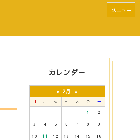
メニュー
カレンダー
2月
«
»
日
月
火
水
木
金
土
1
2
3
4
5
6
7
8
9
10
11
12
13
14
15
16